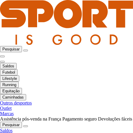
Pesquisar
Saldos
Futebol
Lifestyle
Running
Equitação
Caminhadas
Outros desportos
Outlet
Marcas
Assistência pós-venda na França
Pagamento seguro
Devoluções fáceis
Pesquisar
Saldos