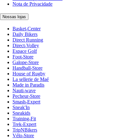
Nota de Privacidade
Nossas lojas
Basket-Center
Daily Bikers
Direct Running
Direct-Volley
Espace Golf
Foot-Store
Galope-Store
Handball-Store
House of Rugby
La sellerie de Maé
Made in Paradis
Nauti-wave
Pecheur-Store
Smash-Expert
Sneak'In
Sneakids
Training-Fit
Trek-Expert
TripNBikers
Vélo-Store