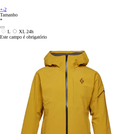
+-2
Tamanho
*
L
XL
24h
Este campo é obrigatório