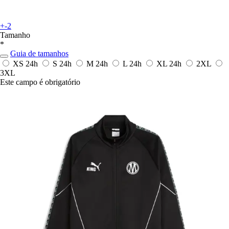
+-2
Tamanho
*
Guia de tamanhos
XS
24h
S
24h
M
24h
L
24h
XL
24h
2XL
3XL
Este campo é obrigatório