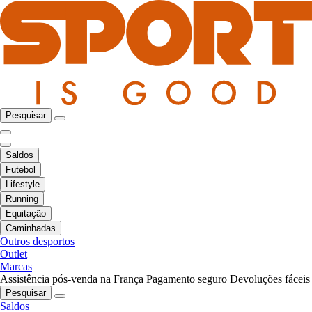
Pesquisar
Saldos
Futebol
Lifestyle
Running
Equitação
Caminhadas
Outros desportos
Outlet
Marcas
Assistência pós-venda na França
Pagamento seguro
Devoluções fáceis
Pesquisar
Saldos