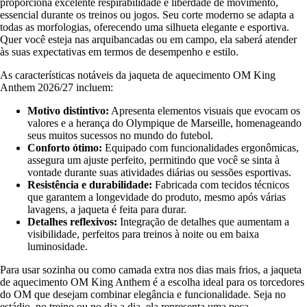
proporciona excelente respirabilidade e liberdade de movimento,
essencial durante os treinos ou jogos. Seu corte moderno se adapta a
todas as morfologias, oferecendo uma silhueta elegante e esportiva.
Quer você esteja nas arquibancadas ou em campo, ela saberá atender
às suas expectativas em termos de desempenho e estilo.
As características notáveis da jaqueta de aquecimento OM King
Anthem 2026/27 incluem:
Motivo distintivo:
Apresenta elementos visuais que evocam os
valores e a herança do Olympique de Marseille, homenageando
seus muitos sucessos no mundo do futebol.
Conforto ótimo:
Equipado com funcionalidades ergonômicas,
assegura um ajuste perfeito, permitindo que você se sinta à
vontade durante suas atividades diárias ou sessões esportivas.
Resistência e durabilidade:
Fabricada com tecidos técnicos
que garantem a longevidade do produto, mesmo após várias
lavagens, a jaqueta é feita para durar.
Detalhes reflexivos:
Integração de detalhes que aumentam a
visibilidade, perfeitos para treinos à noite ou em baixa
luminosidade.
Para usar sozinha ou como camada extra nos dias mais frios, a jaqueta
de aquecimento OM King Anthem é a escolha ideal para os torcedores
do OM que desejam combinar elegância e funcionalidade. Seja no
estádio, no treino ou no dia a dia, ela representa uma peça