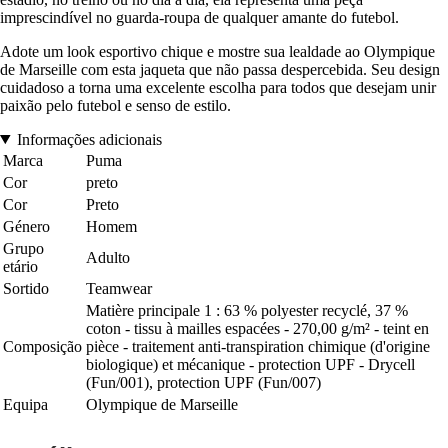
imprescindível no guarda-roupa de qualquer amante do futebol.
Adote um look esportivo chique e mostre sua lealdade ao Olympique
de Marseille com esta jaqueta que não passa despercebida. Seu design
cuidadoso a torna uma excelente escolha para todos que desejam unir
paixão pelo futebol e senso de estilo.
Informações adicionais
Marca
Puma
Cor
preto
Cor
Preto
Género
Homem
Grupo
Adulto
etário
Sortido
Teamwear
Matière principale 1 : 63 % polyester recyclé, 37 %
coton - tissu à mailles espacées - 270,00 g/m² - teint en
Composição
pièce - traitement anti-transpiration chimique (d'origine
biologique) et mécanique - protection UPF - Drycell
(Fun/001), protection UPF (Fun/007)
Equipa
Olympique de Marseille