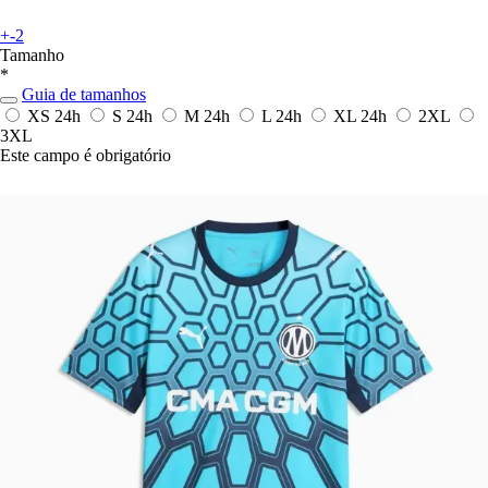
+-2
Tamanho
*
Guia de tamanhos
XS
24h
S
24h
M
24h
L
24h
XL
24h
2XL
3XL
Este campo é obrigatório