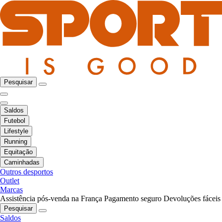
Pesquisar
Saldos
Futebol
Lifestyle
Running
Equitação
Caminhadas
Outros desportos
Outlet
Marcas
Assistência pós-venda na França
Pagamento seguro
Devoluções fáceis
Pesquisar
Saldos