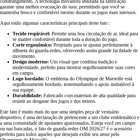
constrangimento. A tecnologia inovadora utilizada na fabricação
garante uma melhor evacuação do suor, permitindo que você se
mantenha fresco e confortável mesmo durante os jogos mais intensos.
Aqui estão algumas características principais deste fato :
Tecido respirável:
Permite uma boa circulação de ar, ideal para
se manter confortável durante toda a duração do jogo.
Corte ergonômico:
Projetado para se ajustar perfeitamente à
silhueta do guarda-redes, oferecendo assim grande facilidade de
movimento.
Design moderno:
Um visual que combina tradição e
modernidade, perfeito para mostrar orgulhosamente suas cores
em campo.
Logo bordado:
O emblema do Olympique de Marseille está
orgulhosamente bordado, testemunhando o apoio inabalável à
sua equipe.
Durabilidade:
Fabricado com materiais de alta qualidade para
resistir ao desgaste dos jogos e dos treinos.
Este fato é muito mais do que uma simples peça de vestuário
desportivo; é uma declaração de pertencente a um clube emblemático e
a uma comunidade de apoiantes apaixonados. Esteja você em campo
ou nas bancadas, o fato de guarda-redes OM 2026/27 é o acessório
perfeito para todos aqueles que desejam exibir seu amor pelo
Olympique de Marseille.