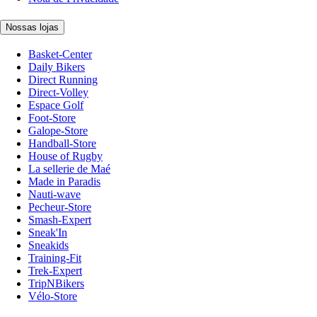
Nossas lojas
Basket-Center
Daily Bikers
Direct Running
Direct-Volley
Espace Golf
Foot-Store
Galope-Store
Handball-Store
House of Rugby
La sellerie de Maé
Made in Paradis
Nauti-wave
Pecheur-Store
Smash-Expert
Sneak'In
Sneakids
Training-Fit
Trek-Expert
TripNBikers
Vélo-Store