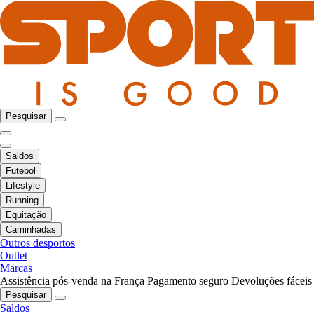
Pesquisar
Saldos
Futebol
Lifestyle
Running
Equitação
Caminhadas
Outros desportos
Outlet
Marcas
Assistência pós-venda na França
Pagamento seguro
Devoluções fáceis
Pesquisar
Saldos