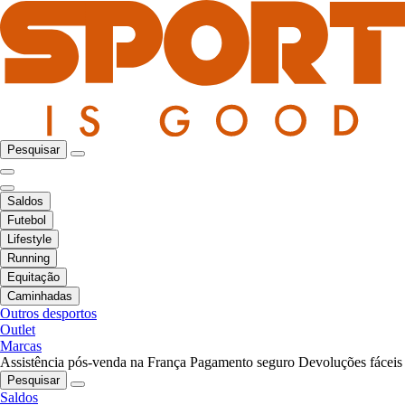
Pesquisar
Saldos
Futebol
Lifestyle
Running
Equitação
Caminhadas
Outros desportos
Outlet
Marcas
Assistência pós-venda na França
Pagamento seguro
Devoluções fáceis
Pesquisar
Saldos