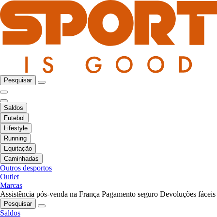
Pesquisar
Saldos
Futebol
Lifestyle
Running
Equitação
Caminhadas
Outros desportos
Outlet
Marcas
Assistência pós-venda na França
Pagamento seguro
Devoluções fáceis
Pesquisar
Saldos