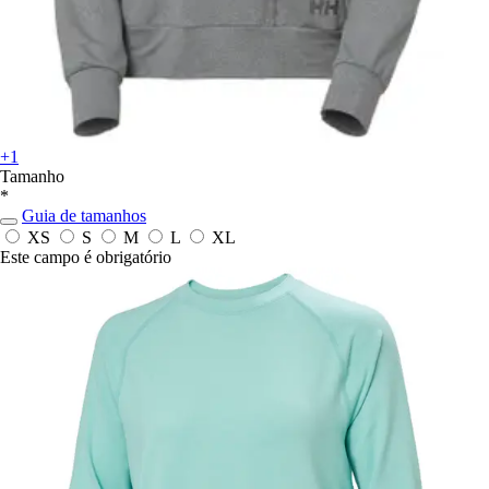
+1
Tamanho
*
Guia de tamanhos
XS
S
M
L
XL
Este campo é obrigatório