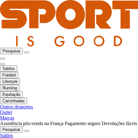
Pesquisar
Saldos
Futebol
Lifestyle
Running
Equitação
Caminhadas
Outros desportos
Outlet
Marcas
Assistência pós-venda na França
Pagamento seguro
Devoluções fáceis
Pesquisar
Saldos