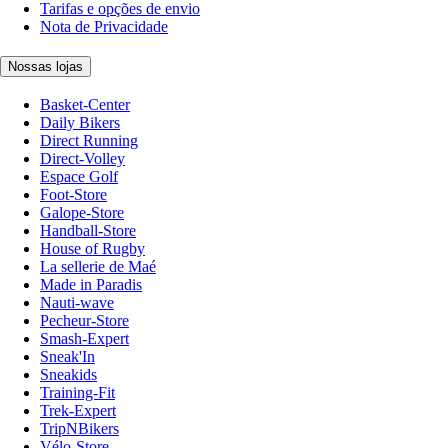
Tarifas e opções de envio
Nota de Privacidade
Nossas lojas
Basket-Center
Daily Bikers
Direct Running
Direct-Volley
Espace Golf
Foot-Store
Galope-Store
Handball-Store
House of Rugby
La sellerie de Maé
Made in Paradis
Nauti-wave
Pecheur-Store
Smash-Expert
Sneak'In
Sneakids
Training-Fit
Trek-Expert
TripNBikers
Vélo-Store