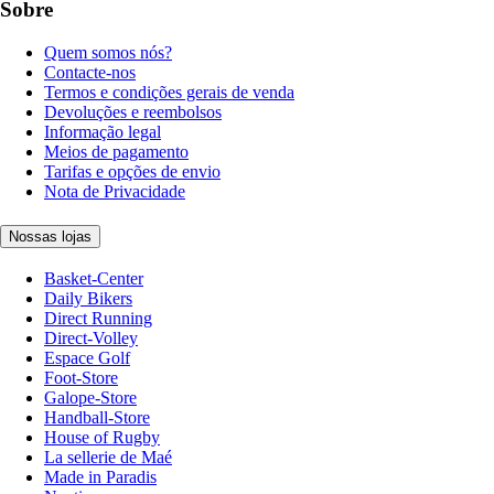
Sobre
Quem somos nós?
Contacte-nos
Termos e condições gerais de venda
Devoluções e reembolsos
Informação legal
Meios de pagamento
Tarifas e opções de envio
Nota de Privacidade
Nossas lojas
Basket-Center
Daily Bikers
Direct Running
Direct-Volley
Espace Golf
Foot-Store
Galope-Store
Handball-Store
House of Rugby
La sellerie de Maé
Made in Paradis