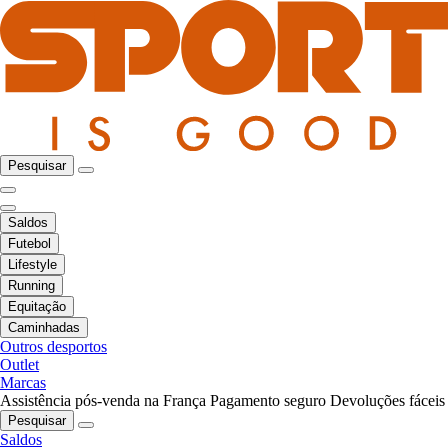
Pesquisar
Saldos
Futebol
Lifestyle
Running
Equitação
Caminhadas
Outros desportos
Outlet
Marcas
Assistência pós-venda na França
Pagamento seguro
Devoluções fáceis
Pesquisar
Saldos