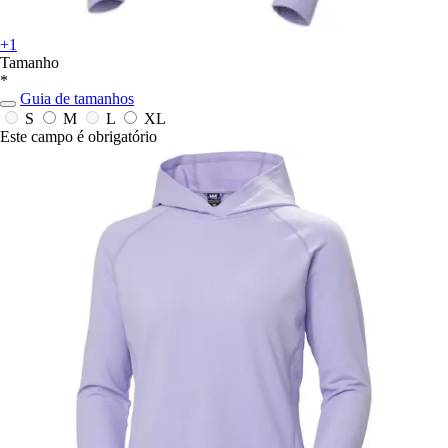
+1
Tamanho
*
Guia de tamanhos
S
M
L
XL
Este campo é obrigatório