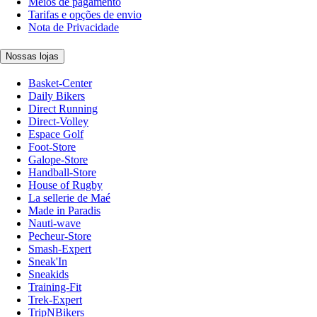
Meios de pagamento
Tarifas e opções de envio
Nota de Privacidade
Nossas lojas
Basket-Center
Daily Bikers
Direct Running
Direct-Volley
Espace Golf
Foot-Store
Galope-Store
Handball-Store
House of Rugby
La sellerie de Maé
Made in Paradis
Nauti-wave
Pecheur-Store
Smash-Expert
Sneak'In
Sneakids
Training-Fit
Trek-Expert
TripNBikers