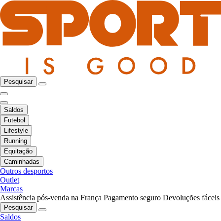
Pesquisar
Saldos
Futebol
Lifestyle
Running
Equitação
Caminhadas
Outros desportos
Outlet
Marcas
Assistência pós-venda na França
Pagamento seguro
Devoluções fáceis
Pesquisar
Saldos