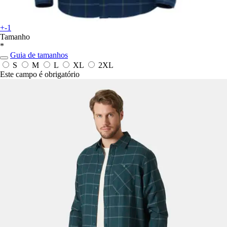
+-1
Tamanho
*
Guia de tamanhos
S
M
L
XL
2XL
Este campo é obrigatório