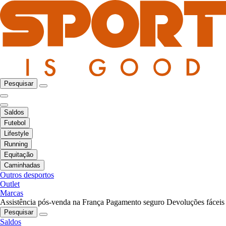
Pesquisar
Saldos
Futebol
Lifestyle
Running
Equitação
Caminhadas
Outros desportos
Outlet
Marcas
Assistência pós-venda na França
Pagamento seguro
Devoluções fáceis
Pesquisar
Saldos