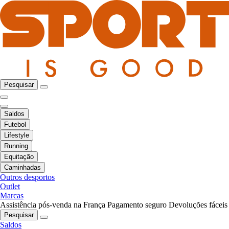
Pesquisar
Saldos
Futebol
Lifestyle
Running
Equitação
Caminhadas
Outros desportos
Outlet
Marcas
Assistência pós-venda na França
Pagamento seguro
Devoluções fáceis
Pesquisar
Saldos