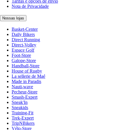
Tarifas e opções de envio
Nota de Privacidade
Nossas lojas
Basket-Center
Daily Bikers
Direct Running
Direct-Volley
Espace Golf
Foot-Store
Galope-Store
Handball-Store
House of Rugby
La sellerie de Maé
Made in Paradis
Nauti-wave
Pecheur-Store
Smash-Expert
Sneak'In
Sneakids
Training-Fit
Trek-Expert
TripNBikers
Vélo-Store