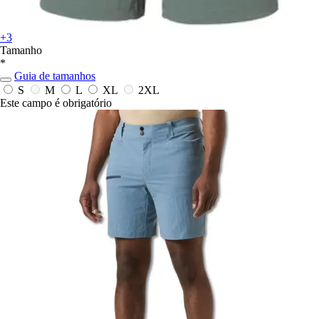
+3
Tamanho
*
Guia de tamanhos
S
M
L
XL
2XL
Este campo é obrigatório