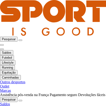
Pesquisar
Saldos
Futebol
Lifestyle
Running
Equitação
Caminhadas
Outros desportos
Outlet
Marcas
Assistência pós-venda na França
Pagamento seguro
Devoluções fáceis
Pesquisar
Saldos