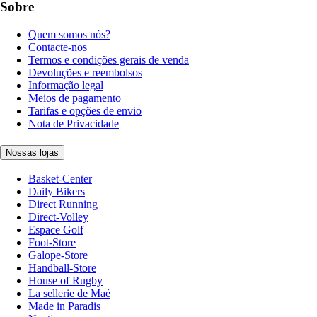
Sobre
Quem somos nós?
Contacte-nos
Termos e condições gerais de venda
Devoluções e reembolsos
Informação legal
Meios de pagamento
Tarifas e opções de envio
Nota de Privacidade
Nossas lojas
Basket-Center
Daily Bikers
Direct Running
Direct-Volley
Espace Golf
Foot-Store
Galope-Store
Handball-Store
House of Rugby
La sellerie de Maé
Made in Paradis