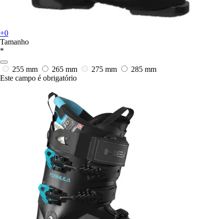
+0
Tamanho
*
255 mm
265 mm
275 mm
285 mm
Este campo é obrigatório