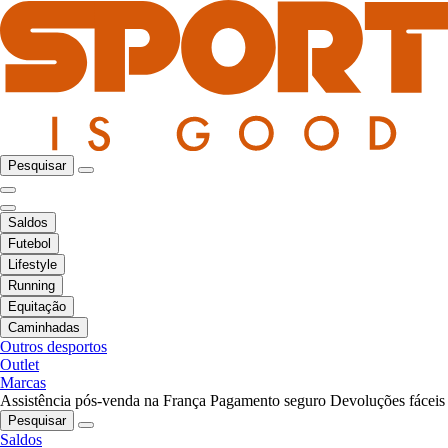
Pesquisar
Saldos
Futebol
Lifestyle
Running
Equitação
Caminhadas
Outros desportos
Outlet
Marcas
Assistência pós-venda na França
Pagamento seguro
Devoluções fáceis
Pesquisar
Saldos