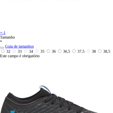
+-1
Tamanho
*
Guia de tamanhos
32
33
34
35
36
36,5
37,5
38
38,5
Este campo é obrigatório