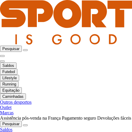
Pesquisar
Saldos
Futebol
Lifestyle
Running
Equitação
Caminhadas
Outros desportos
Outlet
Marcas
Assistência pós-venda na França
Pagamento seguro
Devoluções fáceis
Pesquisar
Saldos