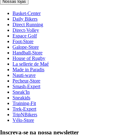
Nossas lojas
Basket-Center
Daily Bikers
Direct Running
Direct-Volley
Espace Golf
Foot-Store
Galope-Store
Handball-Store
House of Rugby
La sellerie de Maé
Made in Paradis
Nauti-wave
Pecheur-Store
Smash-Expert
Sneak'In
Sneakids
Training-Fit
Trek-Expert
TripNBikers
Vélo-Store
Inscreva-se na nossa newsletter