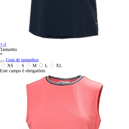
+-1
Tamanho
*
Guia de tamanhos
XS
S
M
L
XL
Este campo é obrigatório