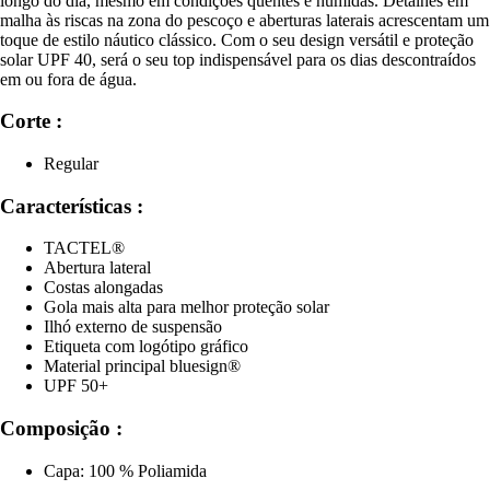
longo do dia, mesmo em condições quentes e húmidas. Detalhes em
malha às riscas na zona do pescoço e aberturas laterais acrescentam um
toque de estilo náutico clássico. Com o seu design versátil e proteção
solar UPF 40, será o seu top indispensável para os dias descontraídos
em ou fora de água.
Corte :
Regular
Características :
TACTEL®
Abertura lateral
Costas alongadas
Gola mais alta para melhor proteção solar
Ilhó externo de suspensão
Etiqueta com logótipo gráfico
Material principal bluesign®
UPF 50+
Composição :
Capa: 100 % Poliamida