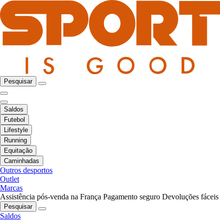
Pesquisar
Saldos
Futebol
Lifestyle
Running
Equitação
Caminhadas
Outros desportos
Outlet
Marcas
Assistência pós-venda na França
Pagamento seguro
Devoluções fáceis
Pesquisar
Saldos