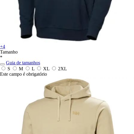
+4
Tamanho
*
Guia de tamanhos
S
M
L
XL
2XL
Este campo é obrigatório