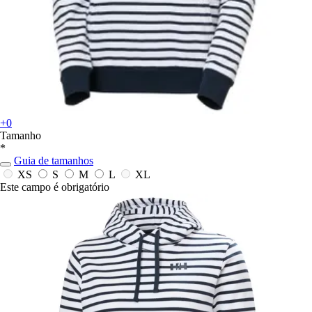
+0
Tamanho
*
Guia de tamanhos
XS
S
M
L
XL
Este campo é obrigatório