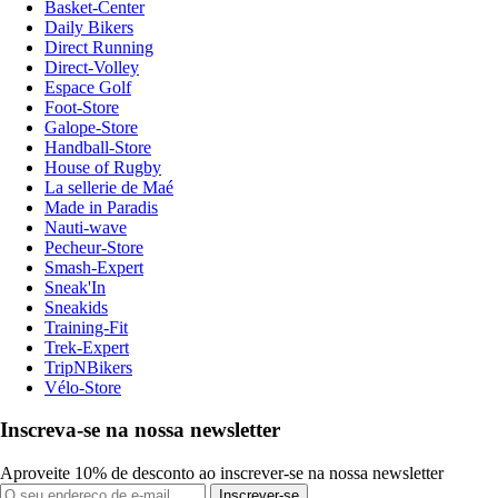
Basket-Center
Daily Bikers
Direct Running
Direct-Volley
Espace Golf
Foot-Store
Galope-Store
Handball-Store
House of Rugby
La sellerie de Maé
Made in Paradis
Nauti-wave
Pecheur-Store
Smash-Expert
Sneak'In
Sneakids
Training-Fit
Trek-Expert
TripNBikers
Vélo-Store
Inscreva-se na nossa newsletter
Aproveite 10% de desconto ao inscrever-se na nossa newsletter
Inscrever-se