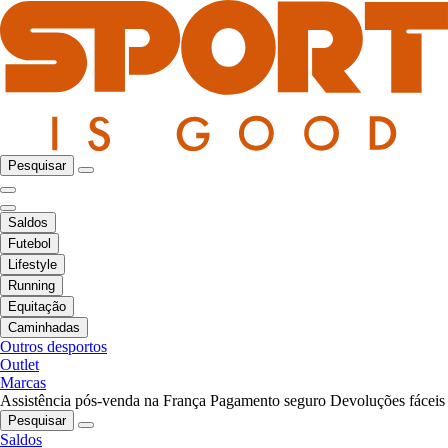
Pesquisar
Saldos
Futebol
Lifestyle
Running
Equitação
Caminhadas
Outros desportos
Outlet
Marcas
Assistência pós-venda na França
Pagamento seguro
Devoluções fáceis
Pesquisar
Saldos