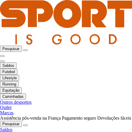
Pesquisar
Saldos
Futebol
Lifestyle
Running
Equitação
Caminhadas
Outros desportos
Outlet
Marcas
Assistência pós-venda na França
Pagamento seguro
Devoluções fáceis
Pesquisar
Saldos