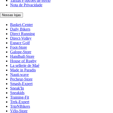
Tarifas e opções de envio
Nota de Privacidade
Nossas lojas
Basket-Center
Daily Bikers
Direct Running
Direct-Volley
Espace Golf
Foot-Store
Galope-Store
Handball-Store
House of Rugby
La sellerie de Maé
Made in Paradis
Nauti-wave
Pecheur-Store
Smash-Expert
Sneak'In
Sneakids
Training-Fit
Trek-Expert
TripNBikers
Vélo-Store