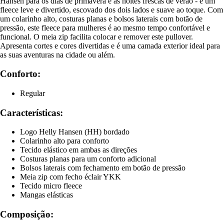
Hansen para os dias de primavera e as noites frescas de verão - é um
fleece leve e divertido, escovado dos dois lados e suave ao toque. Com
um colarinho alto, costuras planas e bolsos laterais com botão de
pressão, este fleece para mulheres é ao mesmo tempo confortável e
funcional. O meia zip facilita colocar e remover este pullover.
Apresenta cortes e cores divertidas e é uma camada exterior ideal para
as suas aventuras na cidade ou além.
Conforto:
Regular
Características:
Logo Helly Hansen (HH) bordado
Colarinho alto para conforto
Tecido elástico em ambas as direções
Costuras planas para um conforto adicional
Bolsos laterais com fechamento em botão de pressão
Meia zip com fecho éclair YKK
Tecido micro fleece
Mangas elásticas
Composição: