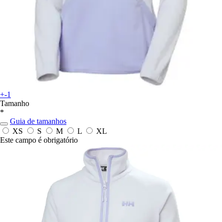
+-1
Tamanho
*
Guia de tamanhos
XS
S
M
L
XL
Este campo é obrigatório