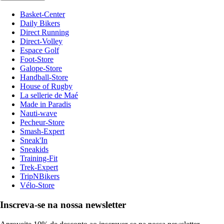
Basket-Center
Daily Bikers
Direct Running
Direct-Volley
Espace Golf
Foot-Store
Galope-Store
Handball-Store
House of Rugby
La sellerie de Maé
Made in Paradis
Nauti-wave
Pecheur-Store
Smash-Expert
Sneak'In
Sneakids
Training-Fit
Trek-Expert
TripNBikers
Vélo-Store
Inscreva-se na nossa newsletter