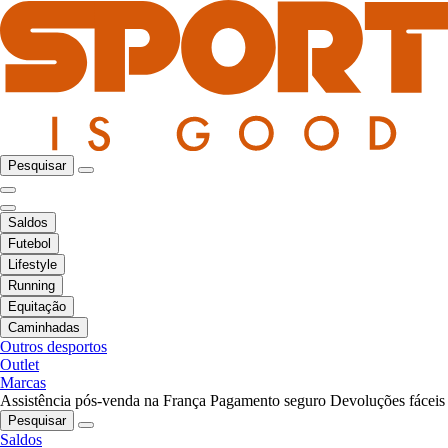
Pesquisar
Saldos
Futebol
Lifestyle
Running
Equitação
Caminhadas
Outros desportos
Outlet
Marcas
Assistência pós-venda na França
Pagamento seguro
Devoluções fáceis
Pesquisar
Saldos