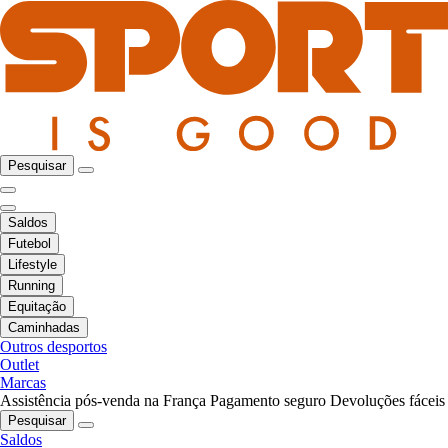
Pesquisar
Saldos
Futebol
Lifestyle
Running
Equitação
Caminhadas
Outros desportos
Outlet
Marcas
Assistência pós-venda na França
Pagamento seguro
Devoluções fáceis
Pesquisar
Saldos