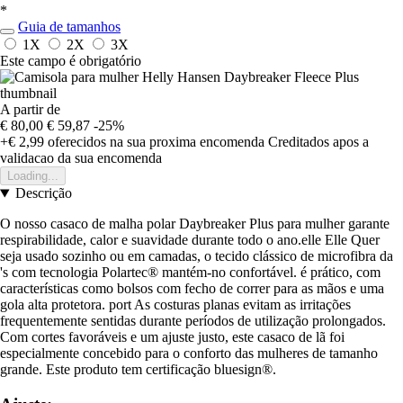
*
Guia de tamanhos
1X
2X
3X
Este campo é obrigatório
A partir de
€ 80,00
€ 59,87
-25%
+€ 2,99
oferecidos na sua proxima encomenda
Creditados apos a
validacao da sua encomenda
Loading...
Descrição
O nosso casaco de malha polar Daybreaker Plus para mulher garante
respirabilidade, calor e suavidade durante todo o ano.elle Elle Quer
seja usado sozinho ou em camadas, o tecido clássico de microfibra da
's com tecnologia Polartec® mantém-no confortável. é prático, com
características como bolsos com fecho de correr para as mãos e uma
gola alta protetora. port As costuras planas evitam as irritações
frequentemente sentidas durante períodos de utilização prolongados.
Com cortes favoráveis e um ajuste justo, este casaco de lã foi
especialmente concebido para o conforto das mulheres de tamanho
grande. Este produto tem certificação bluesign®.