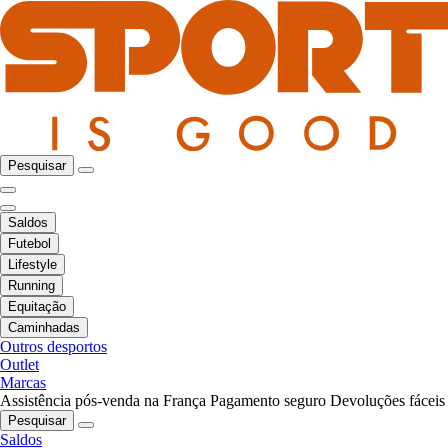
Pesquisar
Saldos
Futebol
Lifestyle
Running
Equitação
Caminhadas
Outros desportos
Outlet
Marcas
Assistência pós-venda na França
Pagamento seguro
Devoluções fáceis
Pesquisar
Saldos