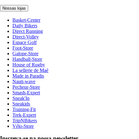
Nossas lojas
Basket-Center
Daily Bikers
Direct Running
Direct-Volley
Espace Golf
Foot-Store
Galope-Store
Handball-Store
House of Rugby
La sellerie de Maé
Made in Paradis
Nauti-wave
Pecheur-Store
Smash-Expert
Sneak'In
Sneakids
Training-Fit
Trek-Expert
TripNBikers
Vélo-Store
Inscreva-se na nossa newsletter