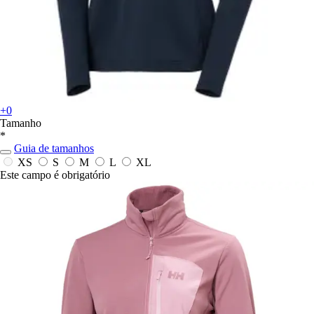
+0
Tamanho
*
Guia de tamanhos
XS
S
M
L
XL
Este campo é obrigatório