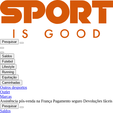
Pesquisar
Saldos
Futebol
Lifestyle
Running
Equitação
Caminhadas
Outros desportos
Outlet
Marcas
Assistência pós-venda na França
Pagamento seguro
Devoluções fáceis
Pesquisar
Saldos