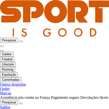
Pesquisar
Saldos
Futebol
Lifestyle
Running
Equitação
Caminhadas
Outros desportos
Outlet
Marcas
Assistência pós-venda na França
Pagamento seguro
Devoluções fáceis
Pesquisar
Saldos