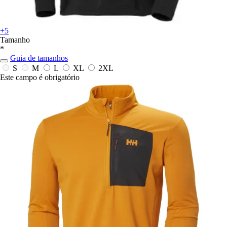
+5
Tamanho
*
Guia de tamanhos
S
M
L
XL
2XL
Este campo é obrigatório