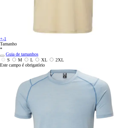
+-1
Tamanho
*
Guia de tamanhos
S
M
L
XL
2XL
Este campo é obrigatório