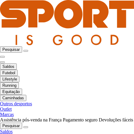
Pesquisar
Saldos
Futebol
Lifestyle
Running
Equitação
Caminhadas
Outros desportos
Outlet
Marcas
Assistência pós-venda na França
Pagamento seguro
Devoluções fáceis
Pesquisar
Saldos