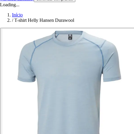
Loading...
Início
/
T-shirt Helly Hansen Durawool