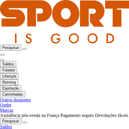
Pesquisar
Saldos
Futebol
Lifestyle
Running
Equitação
Caminhadas
Outros desportos
Outlet
Marcas
Assistência pós-venda na França
Pagamento seguro
Devoluções fáceis
Pesquisar
Saldos