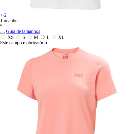
+-2
Tamanho
*
Guia de tamanhos
XS
S
M
L
XL
Este campo é obrigatório