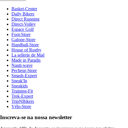
Basket-Center
Daily Bikers
Direct Running
Direct-Volley
Espace Golf
Foot-Store
Galope-Store
Handball-Store
House of Rugby
La sellerie de Maé
Made in Paradis
Nauti-wave
Pecheur-Store
Smash-Expert
Sneak'In
Sneakids
Training-Fit
Trek-Expert
TripNBikers
Vélo-Store
Inscreva-se na nossa newsletter