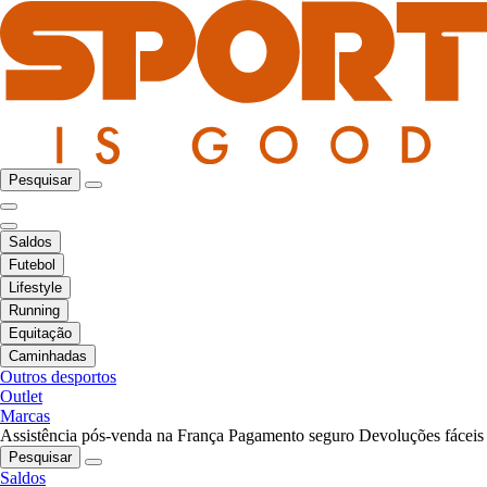
Pesquisar
Saldos
Futebol
Lifestyle
Running
Equitação
Caminhadas
Outros desportos
Outlet
Marcas
Assistência pós-venda na França
Pagamento seguro
Devoluções fáceis
Pesquisar
Saldos