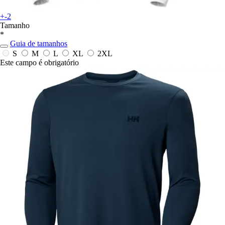
+-2
Tamanho
*
Guia de tamanhos
S
M
L
XL
2XL
Este campo é obrigatório