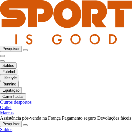
Pesquisar
Saldos
Futebol
Lifestyle
Running
Equitação
Caminhadas
Outros desportos
Outlet
Marcas
Assistência pós-venda na França
Pagamento seguro
Devoluções fáceis
Pesquisar
Saldos