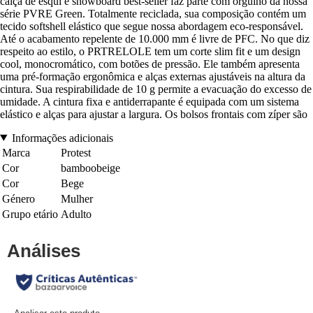
calça de esqui e snowboard best-seller faz parte com orgulho da nossa
série PVRE Green. Totalmente reciclada, sua composição contém um
tecido softshell elástico que segue nossa abordagem eco-responsável.
Até o acabamento repelente de 10.000 mm é livre de PFC. No que diz
respeito ao estilo, o PRTRELOLE tem um corte slim fit e um design
cool, monocromático, com botões de pressão. Ele também apresenta
uma pré-formação ergonômica e alças externas ajustáveis na altura da
cintura. Sua respirabilidade de 10 g permite a evacuação do excesso de
umidade. A cintura fixa e antiderrapante é equipada com um sistema
elástico e alças para ajustar a largura. Os bolsos frontais com zíper são
Informações adicionais
Marca
Protest
Cor
bamboobeige
Cor
Bege
Género
Mulher
Grupo etário
Adulto