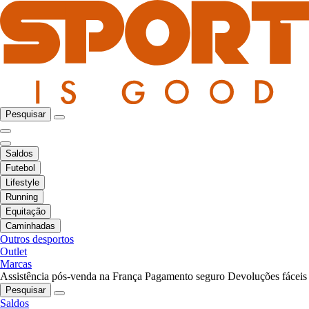
Pesquisar
Saldos
Futebol
Lifestyle
Running
Equitação
Caminhadas
Outros desportos
Outlet
Marcas
Assistência pós-venda na França
Pagamento seguro
Devoluções fáceis
Pesquisar
Saldos