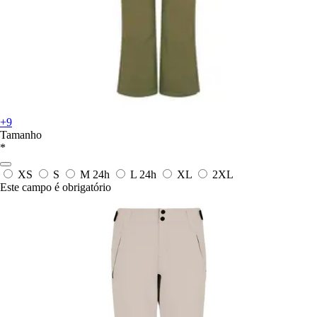
+9
Tamanho
*
XS
S
M
24h
L
24h
XL
2XL
Este campo é obrigatório