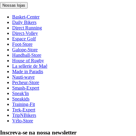
Nossas lojas
Basket-Center
Daily Bikers
Direct Running
Direct-Volley
Espace Golf
Foot-Store
Galope-Store
Handball-Store
House of Rugby
La sellerie de Maé
Made in Paradis
Nauti-wave
Pecheur-Store
Smash-Expert
Sneak'In
Sneakids
Training-Fit
Trek-Expert
TripNBikers
Vélo-Store
Inscreva-se na nossa newsletter