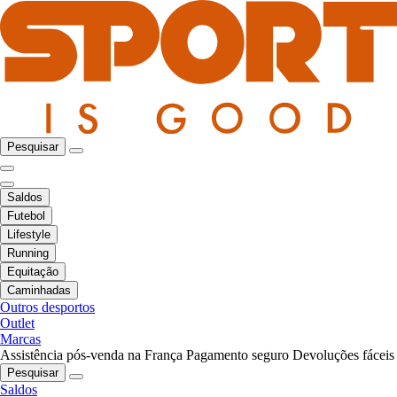
Pesquisar
Saldos
Futebol
Lifestyle
Running
Equitação
Caminhadas
Outros desportos
Outlet
Marcas
Assistência pós-venda na França
Pagamento seguro
Devoluções fáceis
Pesquisar
Saldos