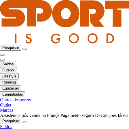
Pesquisar
Saldos
Futebol
Lifestyle
Running
Equitação
Caminhadas
Outros desportos
Outlet
Marcas
Assistência pós-venda na França
Pagamento seguro
Devoluções fáceis
Pesquisar
Saldos