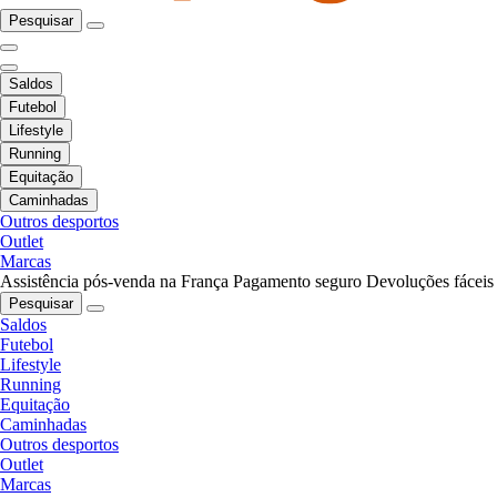
Pesquisar
Saldos
Futebol
Lifestyle
Running
Equitação
Caminhadas
Outros desportos
Outlet
Marcas
Assistência pós-venda na França
Pagamento seguro
Devoluções fáceis
Pesquisar
Saldos
Futebol
Lifestyle
Running
Equitação
Caminhadas
Outros desportos
Outlet
Marcas