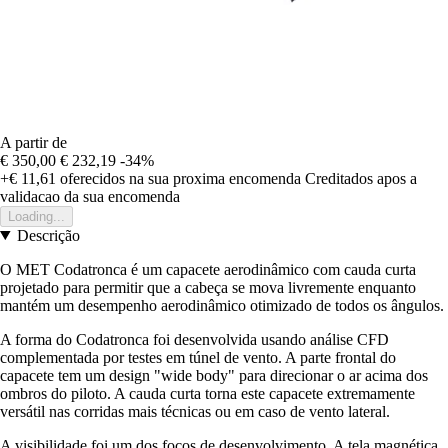
A partir de
€ 350,00
€ 232,19
-34%
+€ 11,61
oferecidos na sua proxima encomenda
Creditados apos a
validacao da sua encomenda
Loading...
Descrição
O MET Codatronca é um capacete aerodinâmico com cauda curta
projetado para permitir que a cabeça se mova livremente enquanto
mantém um desempenho aerodinâmico otimizado de todos os ângulos.
A forma do Codatronca foi desenvolvida usando análise CFD
complementada por testes em túnel de vento. A parte frontal do
capacete tem um design "wide body" para direcionar o ar acima dos
ombros do piloto. A cauda curta torna este capacete extremamente
versátil nas corridas mais técnicas ou em caso de vento lateral.
A visibilidade foi um dos focos de desenvolvimento. A tela magnética