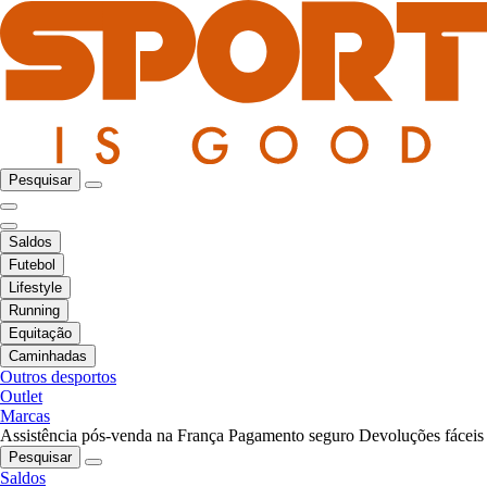
Pesquisar
Saldos
Futebol
Lifestyle
Running
Equitação
Caminhadas
Outros desportos
Outlet
Marcas
Assistência pós-venda na França
Pagamento seguro
Devoluções fáceis
Pesquisar
Saldos