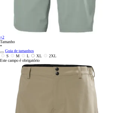
+2
Tamanho
*
Guia de tamanhos
S
M
L
XL
2XL
Este campo é obrigatório