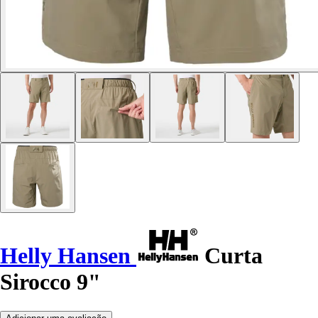
Helly Hansen
Curta
Sirocco 9"