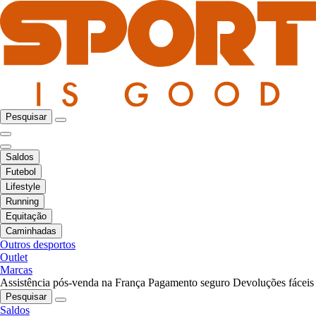
Pesquisar
Saldos
Futebol
Lifestyle
Running
Equitação
Caminhadas
Outros desportos
Outlet
Marcas
Assistência pós-venda na França
Pagamento seguro
Devoluções fáceis
Pesquisar
Saldos