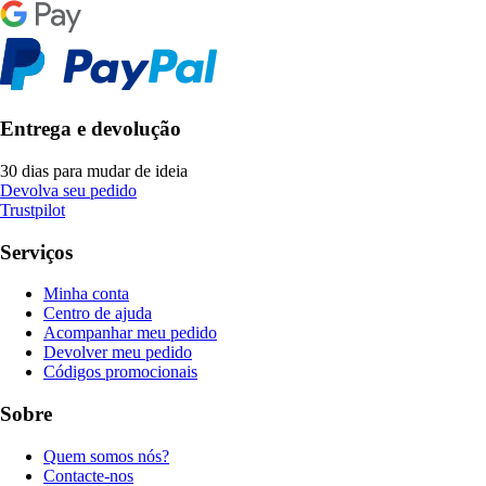
Entrega e devolução
30 dias para mudar de ideia
Devolva seu pedido
Trustpilot
Serviços
Minha conta
Centro de ajuda
Acompanhar meu pedido
Devolver meu pedido
Códigos promocionais
Sobre
Quem somos nós?
Contacte-nos