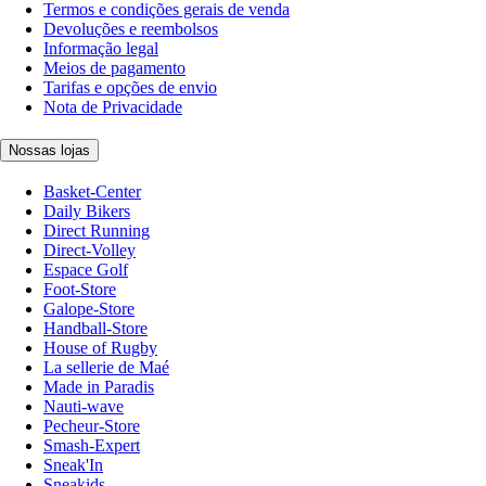
Termos e condições gerais de venda
Devoluções e reembolsos
Informação legal
Meios de pagamento
Tarifas e opções de envio
Nota de Privacidade
Nossas lojas
Basket-Center
Daily Bikers
Direct Running
Direct-Volley
Espace Golf
Foot-Store
Galope-Store
Handball-Store
House of Rugby
La sellerie de Maé
Made in Paradis
Nauti-wave
Pecheur-Store
Smash-Expert
Sneak'In
Sneakids