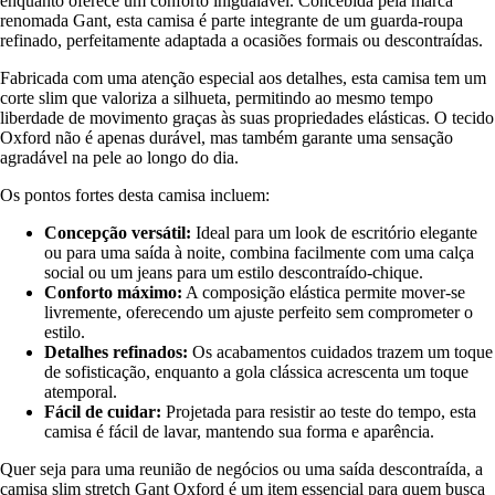
enquanto oferece um conforto inigualável. Concebida pela marca
renomada Gant, esta camisa é parte integrante de um guarda-roupa
refinado, perfeitamente adaptada a ocasiões formais ou descontraídas.
Fabricada com uma atenção especial aos detalhes, esta camisa tem um
corte slim que valoriza a silhueta, permitindo ao mesmo tempo
liberdade de movimento graças às suas propriedades elásticas. O tecido
Oxford não é apenas durável, mas também garante uma sensação
agradável na pele ao longo do dia.
Os pontos fortes desta camisa incluem:
Concepção versátil:
Ideal para um look de escritório elegante
ou para uma saída à noite, combina facilmente com uma calça
social ou um jeans para um estilo descontraído-chique.
Conforto máximo:
A composição elástica permite mover-se
livremente, oferecendo um ajuste perfeito sem comprometer o
estilo.
Detalhes refinados:
Os acabamentos cuidados trazem um toque
de sofisticação, enquanto a gola clássica acrescenta um toque
atemporal.
Fácil de cuidar:
Projetada para resistir ao teste do tempo, esta
camisa é fácil de lavar, mantendo sua forma e aparência.
Quer seja para uma reunião de negócios ou uma saída descontraída, a
camisa slim stretch Gant Oxford é um item essencial para quem busca