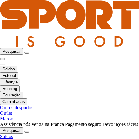
Pesquisar
Saldos
Futebol
Lifestyle
Running
Equitação
Caminhadas
Outros desportos
Outlet
Marcas
Assistência pós-venda na França
Pagamento seguro
Devoluções fáceis
Pesquisar
Saldos