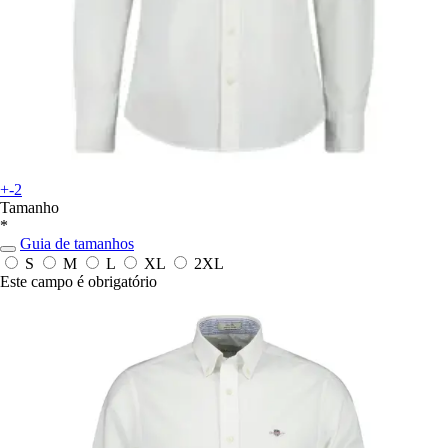
+-2
Tamanho
*
Guia de tamanhos
S
M
L
XL
2XL
Este campo é obrigatório