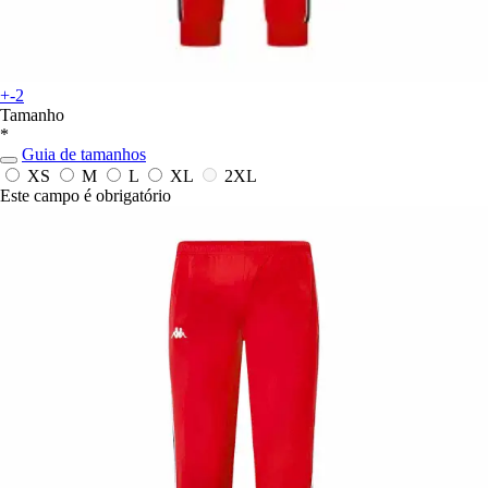
+-2
Tamanho
*
Guia de tamanhos
XS
M
L
XL
2XL
Este campo é obrigatório