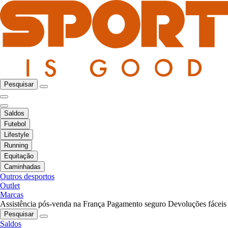
Pesquisar
Saldos
Futebol
Lifestyle
Running
Equitação
Caminhadas
Outros desportos
Outlet
Marcas
Assistência pós-venda na França
Pagamento seguro
Devoluções fáceis
Pesquisar
Saldos