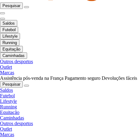
Pesquisar
Saldos
Futebol
Lifestyle
Running
Equitação
Caminhadas
Outros desportos
Outlet
Marcas
Assistência pós-venda na França
Pagamento seguro
Devoluções fáceis
Pesquisar
Saldos
Futebol
Lifestyle
Running
Equitação
Caminhadas
Outros desportos
Outlet
Marcas