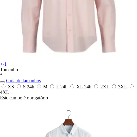
+-1
Tamanho
*
Guia de tamanhos
XS
S
24h
M
L
24h
XL
24h
2XL
3XL
4XL
Este campo é obrigatório