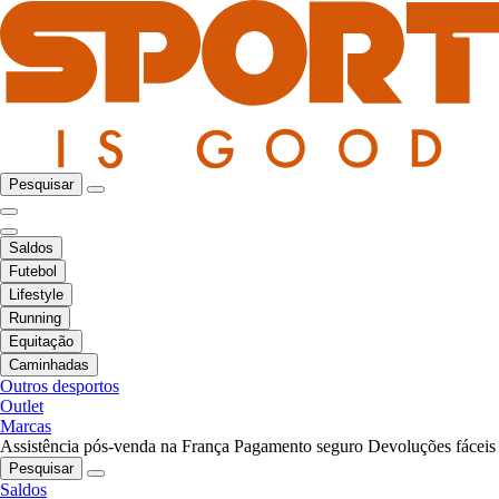
Pesquisar
Saldos
Futebol
Lifestyle
Running
Equitação
Caminhadas
Outros desportos
Outlet
Marcas
Assistência pós-venda na França
Pagamento seguro
Devoluções fáceis
Pesquisar
Saldos