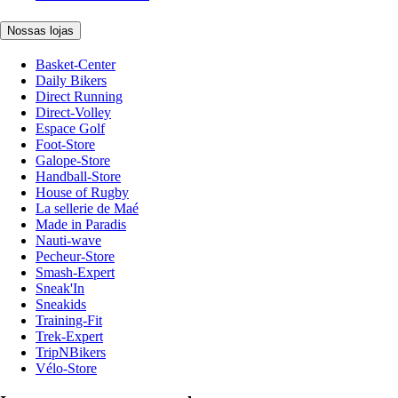
Nossas lojas
Basket-Center
Daily Bikers
Direct Running
Direct-Volley
Espace Golf
Foot-Store
Galope-Store
Handball-Store
House of Rugby
La sellerie de Maé
Made in Paradis
Nauti-wave
Pecheur-Store
Smash-Expert
Sneak'In
Sneakids
Training-Fit
Trek-Expert
TripNBikers
Vélo-Store