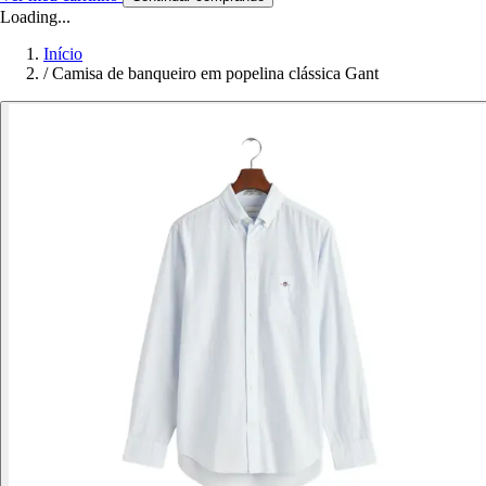
Loading...
Início
/
Camisa de banqueiro em popelina clássica Gant