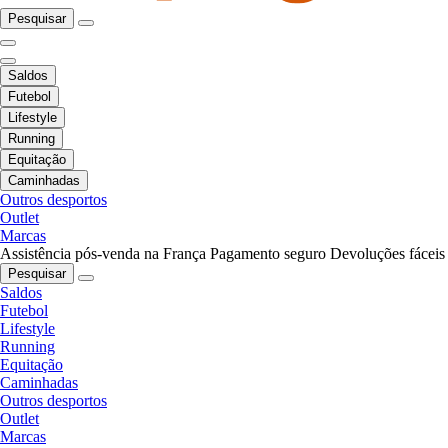
Pesquisar
Saldos
Futebol
Lifestyle
Running
Equitação
Caminhadas
Outros desportos
Outlet
Marcas
Assistência pós-venda na França
Pagamento seguro
Devoluções fáceis
Pesquisar
Saldos
Futebol
Lifestyle
Running
Equitação
Caminhadas
Outros desportos
Outlet
Marcas