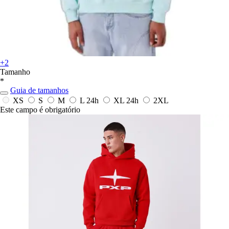
+2
Tamanho
*
Guia de tamanhos
XS
S
M
L
24h
XL
24h
2XL
Este campo é obrigatório