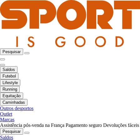
Pesquisar
Saldos
Futebol
Lifestyle
Running
Equitação
Caminhadas
Outros desportos
Outlet
Marcas
Assistência pós-venda na França
Pagamento seguro
Devoluções fáceis
Pesquisar
Saldos