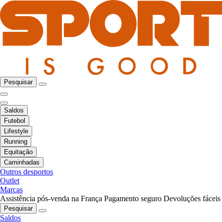
Pesquisar
Saldos
Futebol
Lifestyle
Running
Equitação
Caminhadas
Outros desportos
Outlet
Marcas
Assistência pós-venda na França
Pagamento seguro
Devoluções fáceis
Pesquisar
Saldos