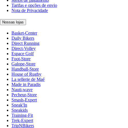
Meios de pagamento
Tarifas e opções de envio
Nota de Privacidade
Nossas lojas
Basket-Center
Daily Bikers
Direct Running
Direct-Volley
Espace Golf
Foot-Store
Galope-Store
Handball-Store
House of Rugby
La sellerie de Maé
Made in Paradis
Nauti-wave
Pecheur-Store
Smash-Expert
Sneak'In
Sneakids
Training-Fit
Trek-Expert
TripNBikers