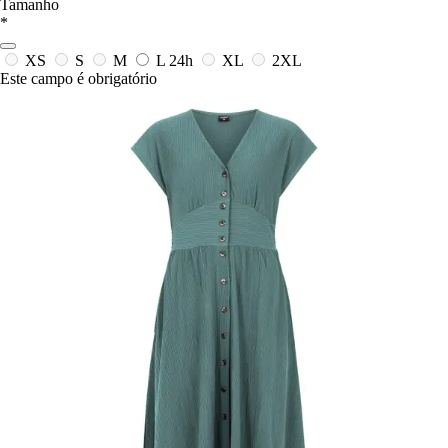
Tamanho
*
XS
S
M
L
24h
XL
2XL
Este campo é obrigatório