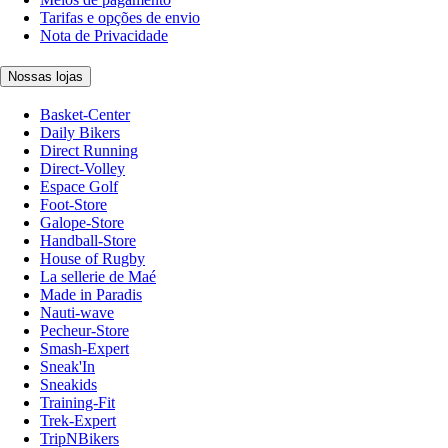
Tarifas e opções de envio
Nota de Privacidade
Nossas lojas
Basket-Center
Daily Bikers
Direct Running
Direct-Volley
Espace Golf
Foot-Store
Galope-Store
Handball-Store
House of Rugby
La sellerie de Maé
Made in Paradis
Nauti-wave
Pecheur-Store
Smash-Expert
Sneak'In
Sneakids
Training-Fit
Trek-Expert
TripNBikers