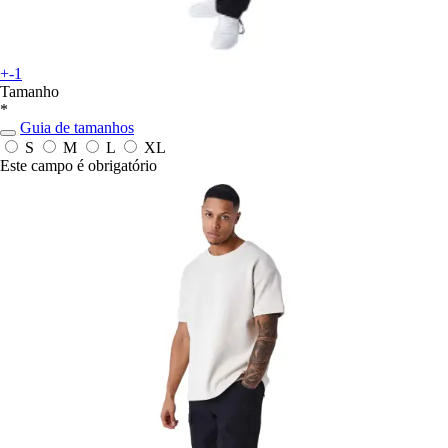
+-1
Tamanho
*
Guia de tamanhos
S
M
L
XL
Este campo é obrigatório