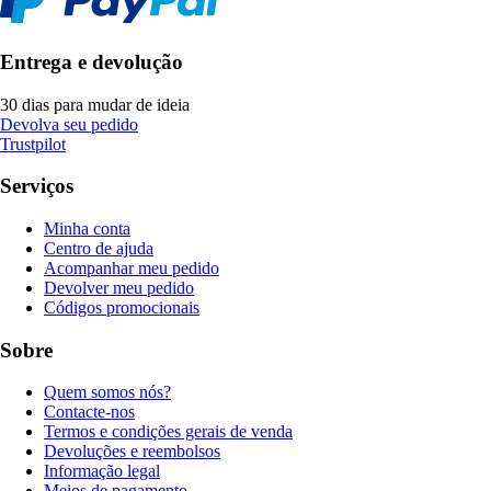
Entrega e devolução
30 dias para mudar de ideia
Devolva seu pedido
Trustpilot
Serviços
Minha conta
Centro de ajuda
Acompanhar meu pedido
Devolver meu pedido
Códigos promocionais
Sobre
Quem somos nós?
Contacte-nos
Termos e condições gerais de venda
Devoluções e reembolsos
Informação legal
Meios de pagamento