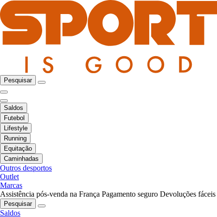
Pesquisar
Saldos
Futebol
Lifestyle
Running
Equitação
Caminhadas
Outros desportos
Outlet
Marcas
Assistência pós-venda na França
Pagamento seguro
Devoluções fáceis
Pesquisar
Saldos