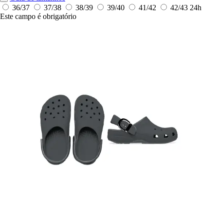
36/37
37/38
38/39
39/40
41/42
42/43
24h
Este campo é obrigatório