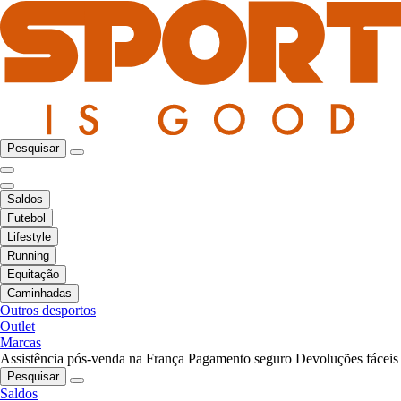
Pesquisar
Saldos
Futebol
Lifestyle
Running
Equitação
Caminhadas
Outros desportos
Outlet
Marcas
Assistência pós-venda na França
Pagamento seguro
Devoluções fáceis
Pesquisar
Saldos