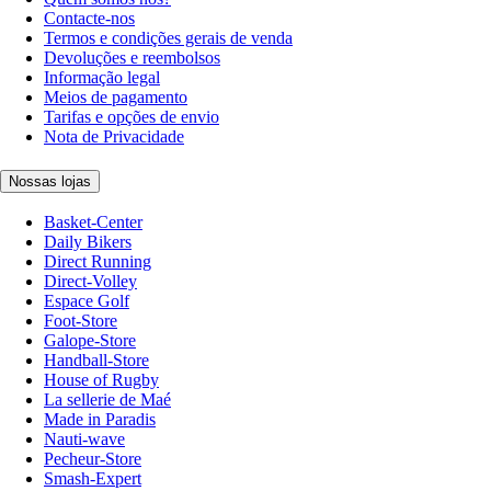
Contacte-nos
Termos e condições gerais de venda
Devoluções e reembolsos
Informação legal
Meios de pagamento
Tarifas e opções de envio
Nota de Privacidade
Nossas lojas
Basket-Center
Daily Bikers
Direct Running
Direct-Volley
Espace Golf
Foot-Store
Galope-Store
Handball-Store
House of Rugby
La sellerie de Maé
Made in Paradis
Nauti-wave
Pecheur-Store
Smash-Expert