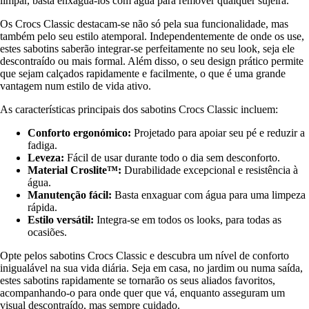
limpar, basta enxaguá-los com água para remover qualquer sujeira.
Os Crocs Classic destacam-se não só pela sua funcionalidade, mas
também pelo seu estilo atemporal. Independentemente de onde os use,
estes sabotins saberão integrar-se perfeitamente no seu look, seja ele
descontraído ou mais formal. Além disso, o seu design prático permite
que sejam calçados rapidamente e facilmente, o que é uma grande
vantagem num estilo de vida ativo.
As características principais dos sabotins Crocs Classic incluem:
Conforto ergonómico:
Projetado para apoiar seu pé e reduzir a
fadiga.
Leveza:
Fácil de usar durante todo o dia sem desconforto.
Material Croslite™:
Durabilidade excepcional e resistência à
água.
Manutenção fácil:
Basta enxaguar com água para uma limpeza
rápida.
Estilo versátil:
Integra-se em todos os looks, para todas as
ocasiões.
Opte pelos sabotins Crocs Classic e descubra um nível de conforto
inigualável na sua vida diária. Seja em casa, no jardim ou numa saída,
estes sabotins rapidamente se tornarão os seus aliados favoritos,
acompanhando-o para onde quer que vá, enquanto asseguram um
visual descontraído, mas sempre cuidado.