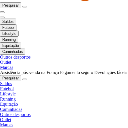
Pesquisar
Saldos
Futebol
Lifestyle
Running
Equitação
Caminhadas
Outros desportos
Outlet
Marcas
Assistência pós-venda na França
Pagamento seguro
Devoluções fáceis
Pesquisar
Saldos
Futebol
Lifestyle
Running
Equitação
Caminhadas
Outros desportos
Outlet
Marcas