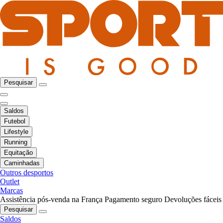
Pesquisar
Saldos
Futebol
Lifestyle
Running
Equitação
Caminhadas
Outros desportos
Outlet
Marcas
Assistência pós-venda na França
Pagamento seguro
Devoluções fáceis
Pesquisar
Saldos