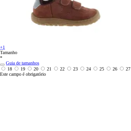
+1
Tamanho
*
Guia de tamanhos
18
19
20
21
22
23
24
25
26
27
Este campo é obrigatório