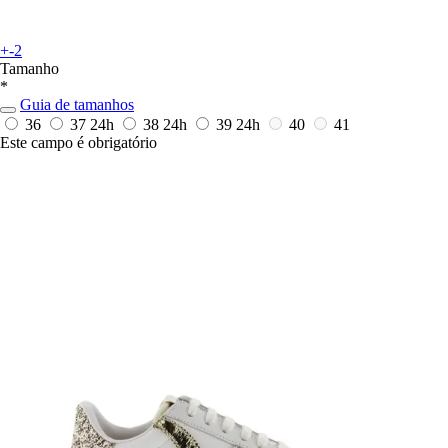
+-2
Tamanho
*
Guia de tamanhos
36
37
24h
38
24h
39
24h
40
41
Este campo é obrigatório