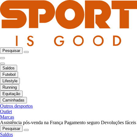
Pesquisar
Saldos
Futebol
Lifestyle
Running
Equitação
Caminhadas
Outros desportos
Outlet
Marcas
Assistência pós-venda na França
Pagamento seguro
Devoluções fáceis
Pesquisar
Saldos