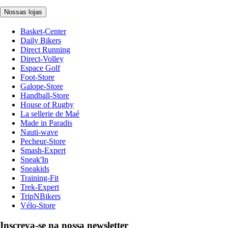
Nossas lojas
Basket-Center
Daily Bikers
Direct Running
Direct-Volley
Espace Golf
Foot-Store
Galope-Store
Handball-Store
House of Rugby
La sellerie de Maé
Made in Paradis
Nauti-wave
Pecheur-Store
Smash-Expert
Sneak'In
Sneakids
Training-Fit
Trek-Expert
TripNBikers
Vélo-Store
Inscreva-se na nossa newsletter