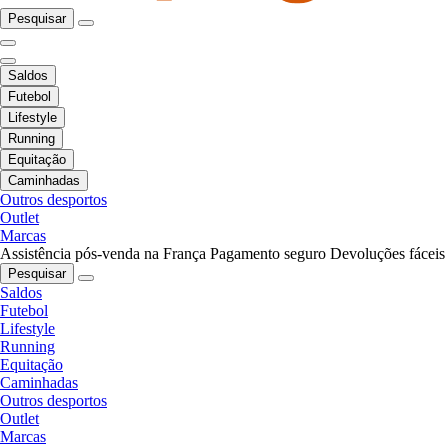
Pesquisar
Saldos
Futebol
Lifestyle
Running
Equitação
Caminhadas
Outros desportos
Outlet
Marcas
Assistência pós-venda na França
Pagamento seguro
Devoluções fáceis
Pesquisar
Saldos
Futebol
Lifestyle
Running
Equitação
Caminhadas
Outros desportos
Outlet
Marcas