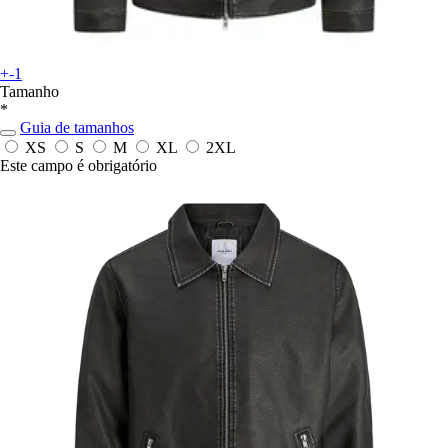
+-1
Tamanho
*
Guia de tamanhos
XS
S
M
XL
2XL
Este campo é obrigatório