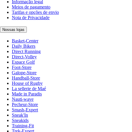
Informação legal
Meios de pagamento
Tarifas e opções de envio
Nota de Privacidade
Nossas lojas
Basket-Center
Daily Bikers
Direct Running
Direct-Volley
Espace Golf
Foot-Store
Galope-Store
Handball-Store
House of Rugby
La sellerie de Maé
Made in Paradis
Nauti-wave
Pecheur-Store
Smash-Expert
Sneak'In
Sneakids
Training-Fit
Trek-Expert