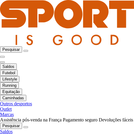
Pesquisar
Saldos
Futebol
Lifestyle
Running
Equitação
Caminhadas
Outros desportos
Outlet
Marcas
Assistência pós-venda na França
Pagamento seguro
Devoluções fáceis
Pesquisar
Saldos