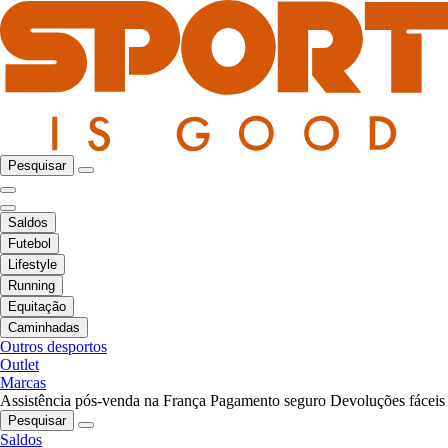
Pesquisar
Saldos
Futebol
Lifestyle
Running
Equitação
Caminhadas
Outros desportos
Outlet
Marcas
Assistência pós-venda na França
Pagamento seguro
Devoluções fáceis
Pesquisar
Saldos