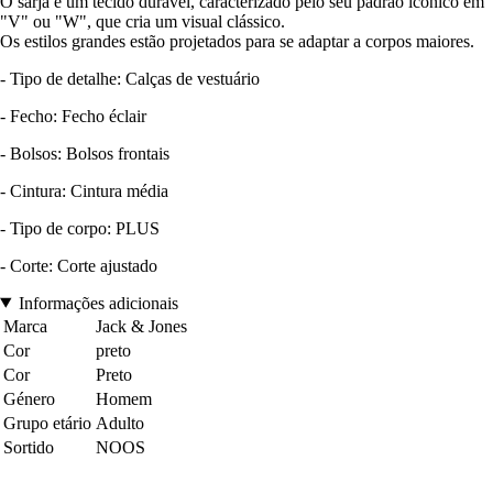
O sarja é um tecido durável, caracterizado pelo seu padrão icônico em
"V" ou "W", que cria um visual clássico.
Os estilos grandes estão projetados para se adaptar a corpos maiores.
- Tipo de detalhe: Calças de vestuário
- Fecho: Fecho éclair
- Bolsos: Bolsos frontais
- Cintura: Cintura média
- Tipo de corpo: PLUS
- Corte: Corte ajustado
Informações adicionais
Marca
Jack & Jones
Cor
preto
Cor
Preto
Género
Homem
Grupo etário
Adulto
Sortido
NOOS