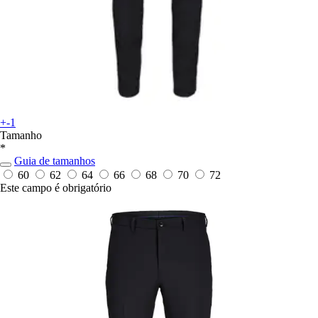
+-1
Tamanho
*
Guia de tamanhos
60
62
64
66
68
70
72
Este campo é obrigatório