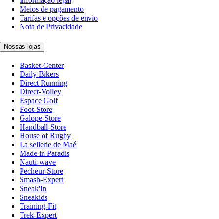
Informação legal
Meios de pagamento
Tarifas e opções de envio
Nota de Privacidade
Nossas lojas
Basket-Center
Daily Bikers
Direct Running
Direct-Volley
Espace Golf
Foot-Store
Galope-Store
Handball-Store
House of Rugby
La sellerie de Maé
Made in Paradis
Nauti-wave
Pecheur-Store
Smash-Expert
Sneak'In
Sneakids
Training-Fit
Trek-Expert