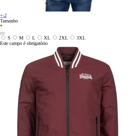
+-2
Tamanho
*
S
M
L
XL
2XL
3XL
Este campo é obrigatório