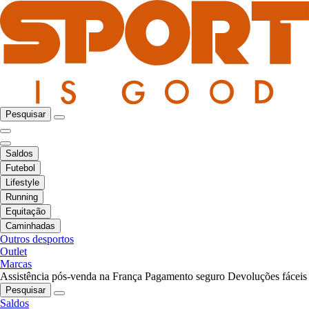
Pesquisar
Saldos
Futebol
Lifestyle
Running
Equitação
Caminhadas
Outros desportos
Outlet
Marcas
Assistência pós-venda na França
Pagamento seguro
Devoluções fáceis
Pesquisar
Saldos