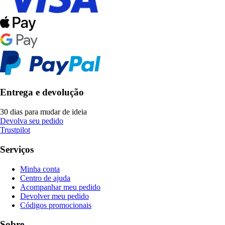
Entrega e devolução
30 dias para mudar de ideia
Devolva seu pedido
Trustpilot
Serviços
Minha conta
Centro de ajuda
Acompanhar meu pedido
Devolver meu pedido
Códigos promocionais
Sobre