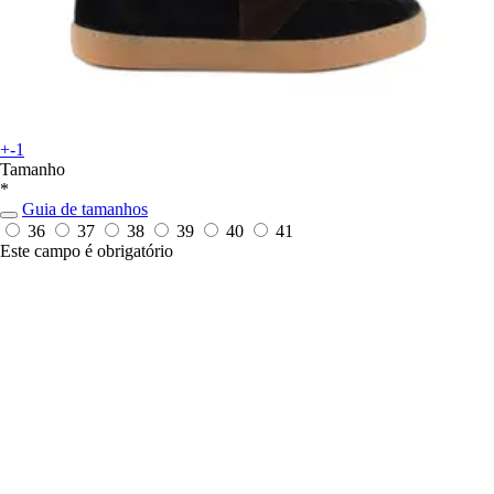
+-1
Tamanho
*
Guia de tamanhos
36
37
38
39
40
41
Este campo é obrigatório