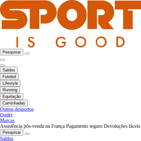
Pesquisar
Saldos
Futebol
Lifestyle
Running
Equitação
Caminhadas
Outros desportos
Outlet
Marcas
Assistência pós-venda na França
Pagamento seguro
Devoluções fáceis
Pesquisar
Saldos