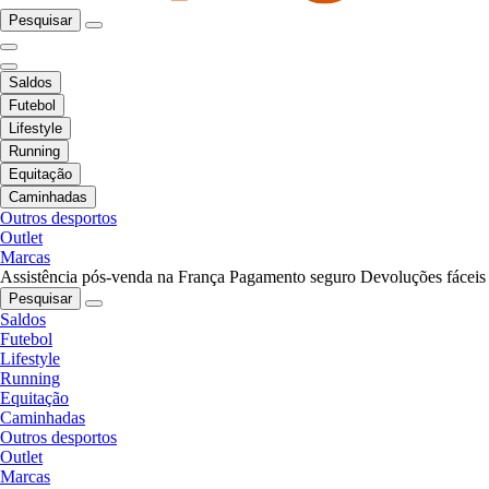
Pesquisar
Saldos
Futebol
Lifestyle
Running
Equitação
Caminhadas
Outros desportos
Outlet
Marcas
Assistência pós-venda na França
Pagamento seguro
Devoluções fáceis
Pesquisar
Saldos
Futebol
Lifestyle
Running
Equitação
Caminhadas
Outros desportos
Outlet
Marcas